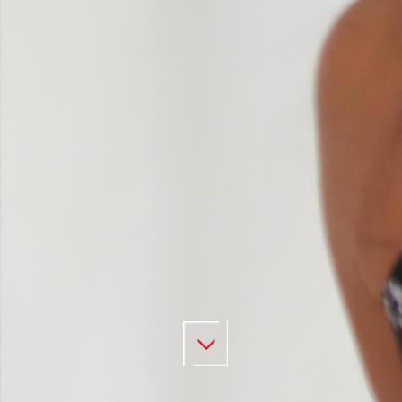
Mais l’histoire commence bien avant ça. A l’adolescence, pendant que
d’autres jouaient au foot ou à la console, moi j’étais enfermé dans un
labo photo, à faire danser la lumière sur du papier argentique. Noir et
Blanc, révélateur, fixateur…c’était presque de la magie. Je ne faisait
pas de photos pour les réseaux sociaux (ils n’existaient pas encore!)
mais pour des expos, pas pure passion.
Cette rigueur et cette sensibilité m’ont suivi quand j’ai basculé dans
l’univers du numérique, avec ses pixels, ses retouches, ses logiciels…
et son immense liberté de création. Au fil des années, j’ai enrichi mon
regard grâce à des collaborations enrichissantes, des formations
régulières et surtout, des centaines de visages et de moments
partagés.
Mon style? Authentique, lumineux, humain. J’aime capturer les vraies
émotions, les regards francs, les sourires spontanés, les silences qui
en disent long. Je ne cherche pas la perfection figée, mais la beauté du
vivant.
Que ce soit pour un portrait perso, une séance famille, un projet pro, un
mariage ou un délire artistique, je mets tout en œuvre pour que vous
passiez un bon moment, et que vous repartiez avec bien plus que des
photos: des souvenirs qui vous ressemblent.
Bienvenue dans mon univers. Vous entrez avec une idée, vous
repartez avec une image qui a une âme.